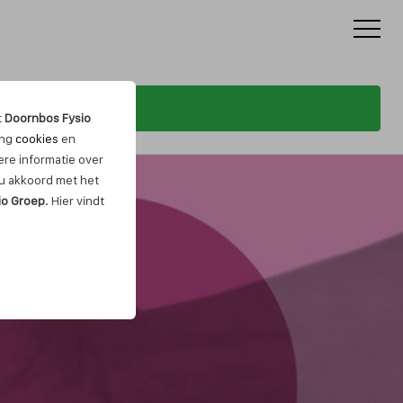
t
Doornbos Fysio
ing
cookies
en
re informatie over
t u akkoord met het
io Groep
. Hier vindt