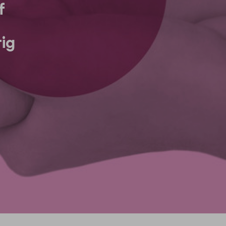
f
tig