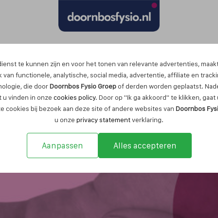
Maak nu een afspraak
ienst te kunnen zijn en voor het tonen van relevante advertenties, maak
 van functionele, analytische, social media, advertentie, affiliate en track
nologie, die door
Doornbos Fysio Groep
of derden worden geplaatst. Nade
 u vinden in onze
cookies policy
. Door op "Ik ga akkoord" te klikken, gaa
ze cookies bij bezoek aan deze site of andere websites van
Doornbos Fys
u onze
privacy statement
verklaring.
Aanpassen
Alles accepteren