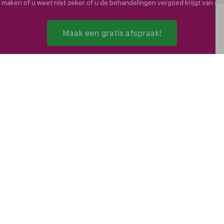
n maken of u weet niet zeker of u de behandelingen vergoed krijgt van d
Maak een gratis afspraak!
Volg ons op:
Algemene infor
Privacyverklari
Cookieverklarin
nigingen
Copyright en di
 van cliënten
Cookies aanpa
ijden