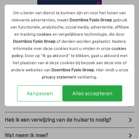
Om u beter van dienst te kunnen zijn en voor het tonen van
relevante advertenties, maakt
Doornbos Fysio Groep
gebruik
van functionele, analytische, social media, advertentie, affiliate
en tracking
cookies
en vergelijkbare technologie, die door
Maak nu een afspraak
Doornbos Fysio Groep
of derden worden geplaatst. Nadere
informatie over deze cookies kunt u vinden in onze
cookies
policy
. Door op "Ik ga akkoord" te klikken, gaat u akkoord met
het plaatsen van al deze cookies bij bezoek aan deze site of
andere websites van
Doornbos Fysio Groep
. Hier vindt u onze
Veelgestelde vragen
privacy statement
verklaring.
Aanpassen
Alles accepteren
Ben ik hiervoor verzekerd?
Indien u aanvullend verzekerd bent voor
Heb ik een verwijzing van de huisarts nodig?
fysiotherapie wordt een bepaald aantal
behandelingen vergoed. Dit verschilt per verzekering.
U kunt rechtstreeks terecht bij de specialist in
Wat neem ik mee?
de rekeningen worden door ons rechtstreeks naar de
beweging. Fysiotherapie is namelijk voor iedereen