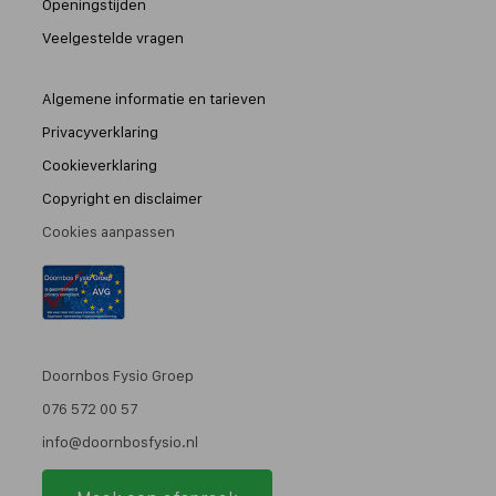
Openingstijden
ook werkt volgens de richtlijnen van het KNGF,wordt
Veelgestelde vragen
toegelaten tot het kwaliteitsregister fysiotherapie. En
pas dan mag een fysiotherapeut zich daadwerkelijk
Algemene informatie en tarieven
registerfysiotherapeut noemen. Uw lichaam verdient
Privacyverklaring
immers de beste behandeling!
Cookieverklaring
Check voor alle zekerheid uw zorgverzekering
Copyright en disclaimer
Informeert u voor alle zekerheid even bij uw
Cookies aanpassen
zorgverzekeraar hoe fysiotherapie wordt vergoed.
Doornbos Fysio Groep
076 572 00 57
info@doornbosfysio.nl