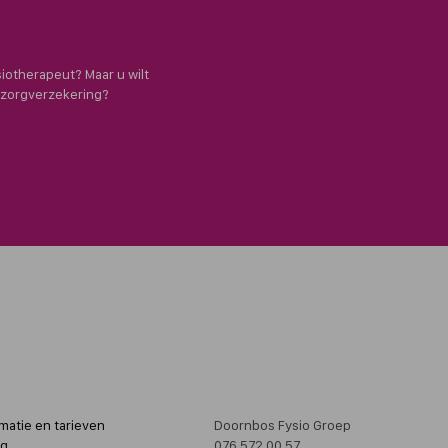
siotherapeut? Maar u wilt
e zorgverzekering?
matie en tarieven
Doornbos Fysio Groep
ng
076 572 00 57