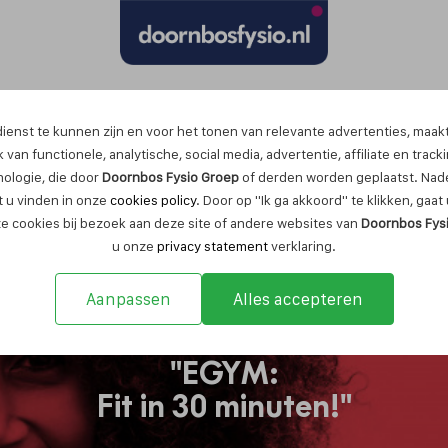
Maak nu een afspraak
ienst te kunnen zijn en voor het tonen van relevante advertenties, maak
 van functionele, analytische, social media, advertentie, affiliate en track
nologie, die door
Doornbos Fysio Groep
of derden worden geplaatst. Nade
 u vinden in onze
cookies policy
. Door op "Ik ga akkoord" te klikken, gaa
ze cookies bij bezoek aan deze site of andere websites van
Doornbos Fys
u onze
privacy statement
verklaring.
Aanpassen
Alles accepteren
"EGYM:
Fit in 30 minuten!"