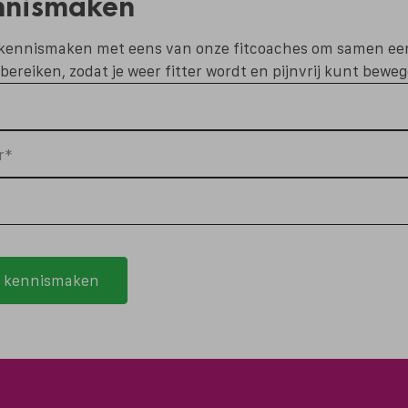
nnismaken
d kennismaken met eens van onze fitcoaches om samen ee
 bereiken, zodat je weer fitter wordt en pijnvrij kunt bewe
r*
tis kennismaken