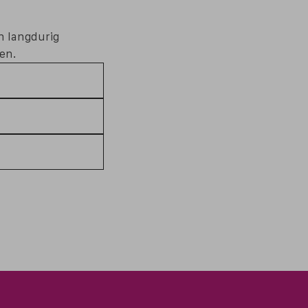
n langdurig
gen.