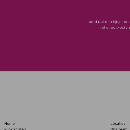
Loopt u al een tijdje ro
niet direct koste
Home
Locaties
Pijnklachten
Ons team