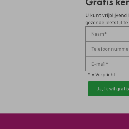
Gratis ke
U kunt vrijblijven
gezonde leefstijl te
Naam*
Telefoonnumme
E-mail*
* = Verplicht
Ja, ik wil gra