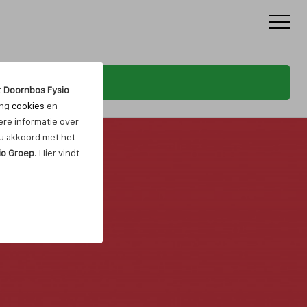
t
Doornbos Fysio
ing
cookies
en
re informatie over
t u akkoord met het
io Groep
. Hier vindt