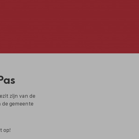
Pas
zit zijn van de
ia de gemeente
t op!