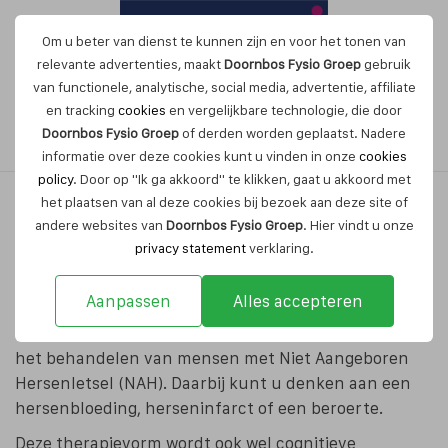
Om u beter van dienst te kunnen zijn en voor het tonen van
relevante advertenties, maakt
Doornbos Fysio Groep
gebruik
van functionele, analytische, social media, advertentie, affiliate
en tracking
cookies
en vergelijkbare technologie, die door
Maak nu een afspraak
Doornbos Fysio Groep
of derden worden geplaatst. Nadere
informatie over deze cookies kunt u vinden in onze
cookies
policy
. Door op "Ik ga akkoord" te klikken, gaat u akkoord met
het plaatsen van al deze cookies bij bezoek aan deze site of
andere websites van
Doornbos Fysio Groep
. Hier vindt u onze
Neurorevalidatie in Breda voor
privacy statement
verklaring.
mensen met NAH
Aanpassen
Alles accepteren
Neurorevalidatie is een therapievorm die zich richt op
het behandelen van mensen met Niet Aangeboren
Hersenletsel (NAH). Daarbij kunt u denken aan een
hersenbloeding, herseninfarct of een beroerte.
Deze therapievorm wordt ook wel cognitieve