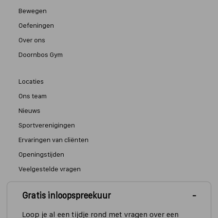
Bewegen
Oefeningen
Over ons
Doornbos Gym
Locaties
Ons team
Nieuws
Sportverenigingen
Ervaringen van cliënten
Openingstijden
Veelgestelde vragen
Gratis inloopspreekuur
Algemene informatie en tarieven
Privacyverklaring
Loop je al een tijdje rond met vragen over een