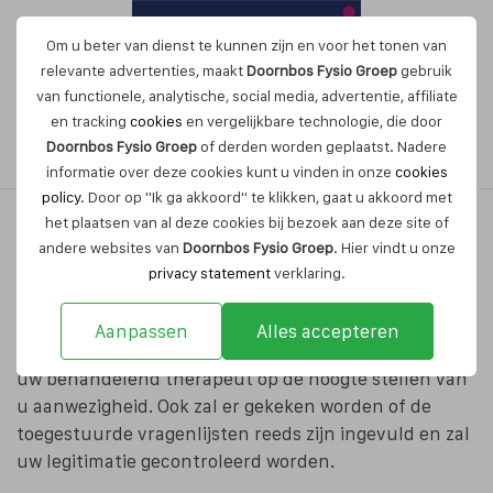
Om u beter van dienst te kunnen zijn en voor het tonen van
relevante advertenties, maakt
Doornbos Fysio Groep
gebruik
van functionele, analytische, social media, advertentie, affiliate
en tracking
cookies
en vergelijkbare technologie, die door
Maak nu een afspraak
Doornbos Fysio Groep
of derden worden geplaatst. Nadere
informatie over deze cookies kunt u vinden in onze
cookies
policy
. Door op "Ik ga akkoord" te klikken, gaat u akkoord met
het plaatsen van al deze cookies bij bezoek aan deze site of
andere websites van
Doornbos Fysio Groep
. Hier vindt u onze
Wat neem ik mee?
privacy statement
verklaring.
Wanneer u voor een eerste consult bij onze praktijk
Aanpassen
Alles accepteren
komt, meldt u zich bij de receptie. De secretaresse zal
uw behandelend therapeut op de hoogte stellen van
u aanwezigheid. Ook zal er gekeken worden of de
toegestuurde vragenlijsten reeds zijn ingevuld en zal
uw legitimatie gecontroleerd worden.