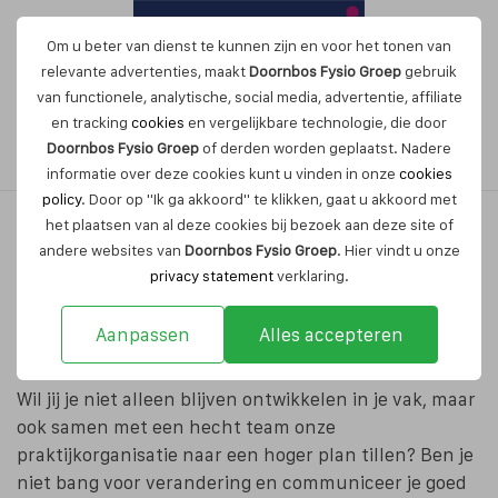
Om u beter van dienst te kunnen zijn en voor het tonen van
relevante advertenties, maakt
Doornbos Fysio Groep
gebruik
van functionele, analytische, social media, advertentie, affiliate
en tracking
cookies
en vergelijkbare technologie, die door
Maak nu een afspraak
Doornbos Fysio Groep
of derden worden geplaatst. Nadere
informatie over deze cookies kunt u vinden in onze
cookies
policy
. Door op "Ik ga akkoord" te klikken, gaat u akkoord met
het plaatsen van al deze cookies bij bezoek aan deze site of
andere websites van
Doornbos Fysio Groep
. Hier vindt u onze
Vacature fysiotherapeut
privacy statement
verklaring.
Aanpassen
Alles accepteren
Doornbos Fysio Groep zoekt jou!
Wil jij je niet alleen blijven ontwikkelen in je vak, maar
ook samen met een hecht team onze
praktijkorganisatie naar een hoger plan tillen? Ben je
niet bang voor verandering en communiceer je goed