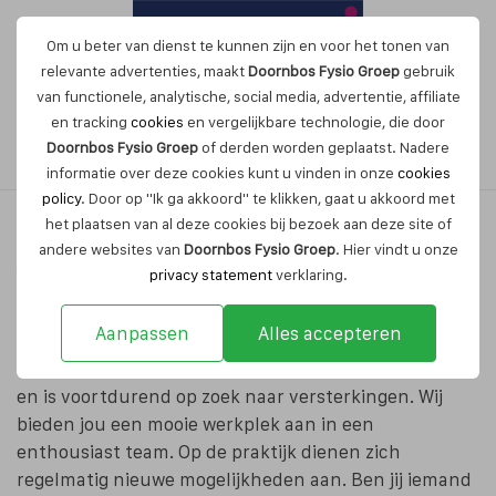
Om u beter van dienst te kunnen zijn en voor het tonen van
relevante advertenties, maakt
Doornbos Fysio Groep
gebruik
van functionele, analytische, social media, advertentie, affiliate
en tracking
cookies
en vergelijkbare technologie, die door
Maak nu een afspraak
Doornbos Fysio Groep
of derden worden geplaatst. Nadere
informatie over deze cookies kunt u vinden in onze
cookies
policy
. Door op "Ik ga akkoord" te klikken, gaat u akkoord met
het plaatsen van al deze cookies bij bezoek aan deze site of
andere websites van
Doornbos Fysio Groep
. Hier vindt u onze
Vacatures bij Doornbos Fysio
privacy statement
verklaring.
Groep
Aanpassen
Alles accepteren
Doornbos Fysio Groep is een vooruitstrevende praktijk
en is voortdurend op zoek naar versterkingen. Wij
bieden jou een mooie werkplek aan in een
enthousiast team. Op de praktijk dienen zich
regelmatig nieuwe mogelijkheden aan. Ben jij iemand