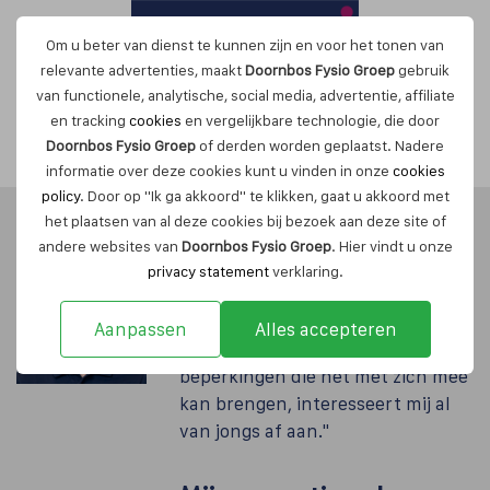
Om u beter van dienst te kunnen zijn en voor het tonen van
relevante advertenties, maakt
Doornbos Fysio Groep
gebruik
van functionele, analytische, social media, advertentie, affiliate
en tracking
cookies
en vergelijkbare technologie, die door
Maak nu een afspraak
Doornbos Fysio Groep
of derden worden geplaatst. Nadere
informatie over deze cookies kunt u vinden in onze
cookies
policy
. Door op "Ik ga akkoord" te klikken, gaat u akkoord met
het plaatsen van al deze cookies bij bezoek aan deze site of
andere websites van
Doornbos Fysio Groep
. Hier vindt u onze
Luuk Cavens
privacy statement
verklaring.
"Het menselijk lichaam, waar het
Aanpassen
Alles accepteren
toe in staat is, maar ook de
beperkingen die het met zich mee
kan brengen, interesseert mij al
van jongs af aan."