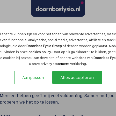
Maak nu een afspraak
ienst te kunnen zijn en voor het tonen van relevante advertenties, maak
 van functionele, analytische, social media, advertentie, affiliate en track
nologie, die door
Doornbos Fysio Groep
of derden worden geplaatst. Nade
 u vinden in onze
cookies policy
. Door op "Ik ga akkoord" te klikken, gaa
ze cookies bij bezoek aan deze site of andere websites van
Doornbos Fys
u onze
privacy statement
verklaring.
Aanpassen
Alles accepteren
Lieke Steijaert
Mensen helpen geeft mij veel voldoening. Samen met jou 
proberen we het op te lossen.