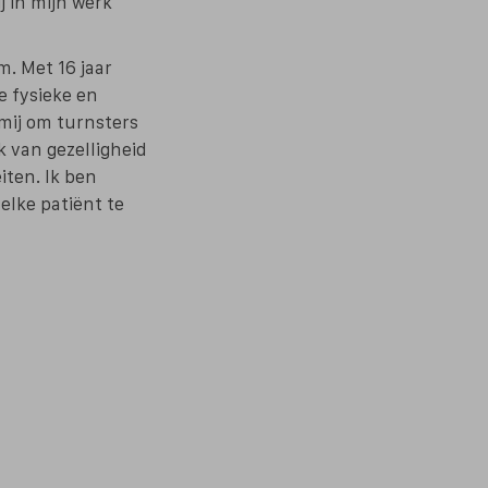
j in mijn werk
. Met 16 jaar
e fysieke en
mij om turnsters
k van gezelligheid
iten. Ik ben
elke patiënt te