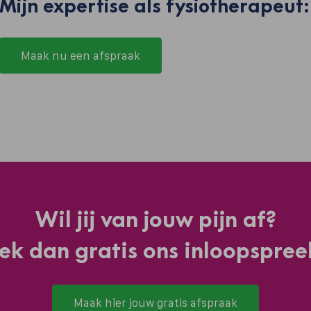
Mijn expertise als fysiotherapeut:
Maak nu een afspraak
Wil jij van jouw pijn af?
ek dan gratis ons inloopspree
Maak hier jouw gratis afspraak