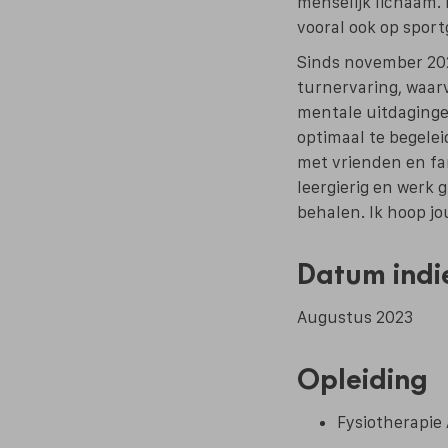
menselijk lichaam. 
vooral ook op sport
Sinds november 202
turnervaring, waarv
mentale uitdaginge
optimaal te begelei
met vrienden en fam
leergierig en werk 
behalen. Ik hoop jo
Datum indi
Augustus 2023
Opleiding
Fysiotherapie