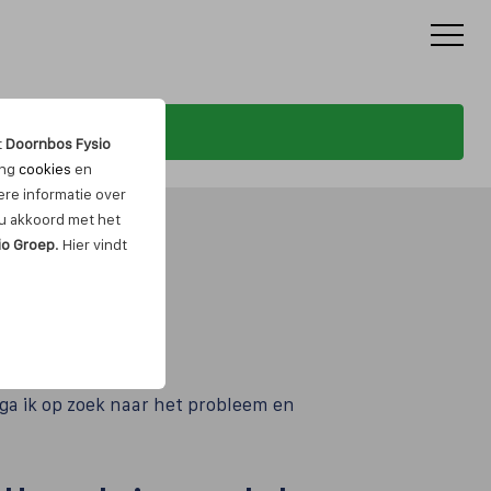
t
Doornbos Fysio
ing
cookies
en
re informatie over
t u akkoord met het
io Groep
. Hier vindt
ga ik op zoek naar het probleem en