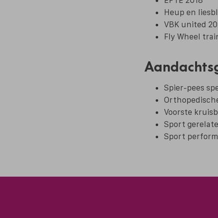
Heup en liesbl
VBK united 20
Fly Wheel trai
Aandachts
Spier-pees spe
Orthopedische
Voorste kruis
Sport gerelat
Sport perfor