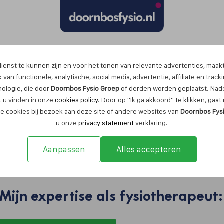
Maak nu een afspraak
ienst te kunnen zijn en voor het tonen van relevante advertenties, maak
 van functionele, analytische, social media, advertentie, affiliate en track
nologie, die door
Doornbos Fysio Groep
of derden worden geplaatst. Nade
 u vinden in onze
cookies policy
. Door op "Ik ga akkoord" te klikken, gaa
ze cookies bij bezoek aan deze site of andere websites van
Doornbos Fys
u onze
privacy statement
verklaring.
Aanpassen
Alles accepteren
Damian Kefilev
Mijn expertise als fysiotherapeut