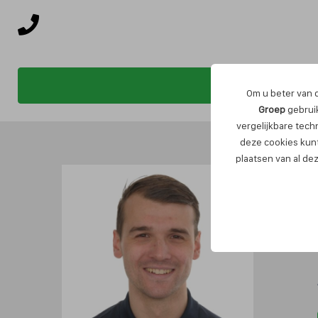
Om u beter van d
Groep
gebruik
vergelijkbare tech
deze cookies kunt
plaatsen van al de