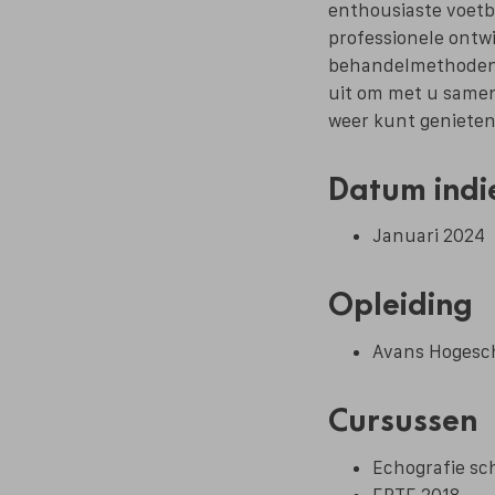
enthousiaste voetba
professionele ontwi
behandelmethoden o
uit om met u samen
weer kunt genieten 
Datum indi
Januari 2024
Opleiding
Avans Hogesch
Cursussen
Echografie sch
EPTE 2018