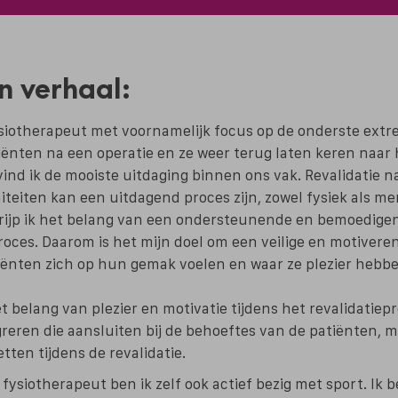
n verhaal:
siotherapeut met voornamelijk focus op de onderste extre
iënten na een operatie en ze weer terug laten keren naar
ind ik de mooiste uitdaging binnen ons vak. Revalidatie n
teiten kan een uitdagend proces zijn, zowel fysiek als men
rijp ik het belang van een ondersteunende en bemoedig
proces. Daarom is het mijn doel om een veilige en motivere
iënten zich op hun gemak voelen en waar ze plezier hebbe
et belang van plezier en motivatie tijdens het revalidatiep
reren die aansluiten bij de behoeftes van de patiënten, 
zetten tijdens de revalidatie.
 fysiotherapeut ben ik zelf ook actief bezig met sport. Ik 