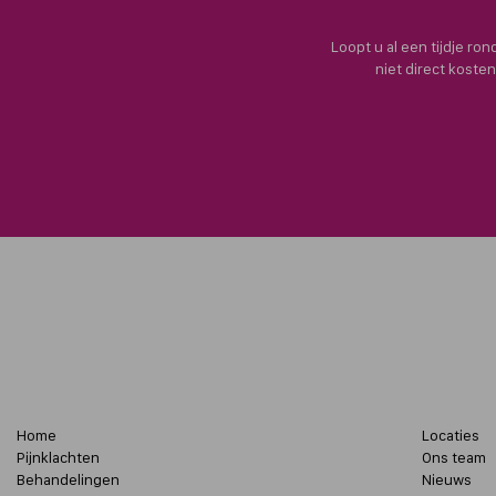
Loopt u al een tijdje ro
niet direct koste
Home
Locaties
Pijnklachten
Ons team
Behandelingen
Nieuws