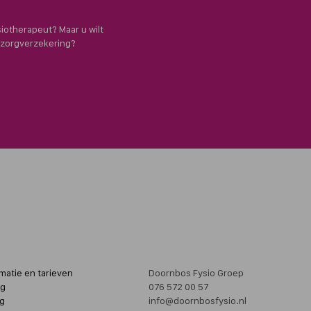
siotherapeut? Maar u wilt
e zorgverzekering?
matie en tarieven
Doornbos Fysio Groep
ng
076 572 00 57
g
info@doornbosfysio.nl