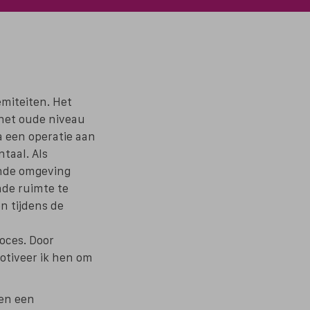
miteiten. Het
 het oude niveau
a een operatie aan
taal. Als
ende omgeving
nde ruimte te
n tijdens de
roces. Door
motiveer ik hen om
ben een