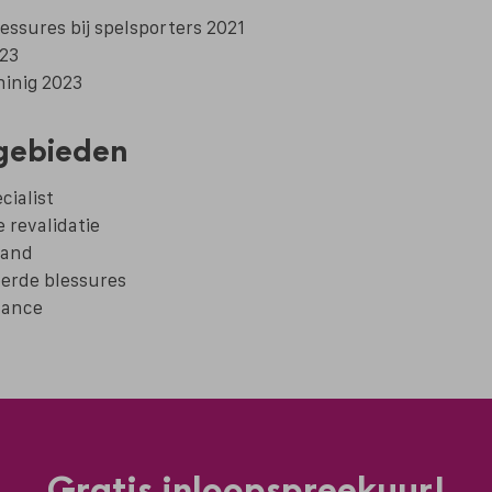
essures bij spelsporters 2021
23
ninig 2023
gebieden
cialist
 revalidatie
band
eerde blessures
mance
Gratis inloopspreekuur!