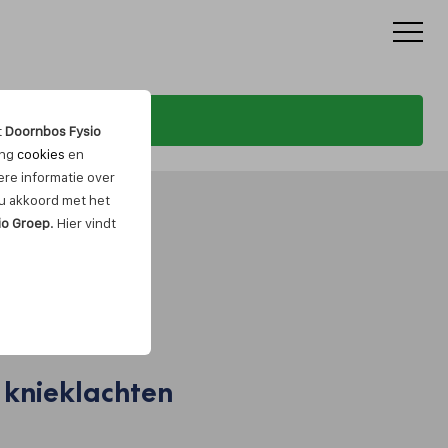
t
Doornbos Fysio
ing
cookies
en
re informatie over
t u akkoord met het
io Groep
. Hier vindt
: knieklachten