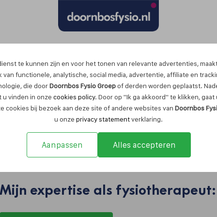
Maak nu een afspraak
ienst te kunnen zijn en voor het tonen van relevante advertenties, maak
 van functionele, analytische, social media, advertentie, affiliate en track
nologie, die door
Doornbos Fysio Groep
of derden worden geplaatst. Nade
 u vinden in onze
cookies policy
. Door op "Ik ga akkoord" te klikken, gaa
ze cookies bij bezoek aan deze site of andere websites van
Doornbos Fys
u onze
privacy statement
verklaring.
Aanpassen
Alles accepteren
Carli Heijneman
Mijn expertise als fysiotherapeut: