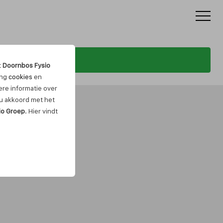
t
Doornbos Fysio
ing
cookies
en
re informatie over
t u akkoord met het
io Groep
. Hier vindt