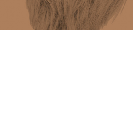
Maak online
een intake afspraak
Doornbos fysio
Centrum van aandacht