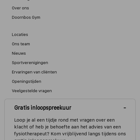
Over ons
Doornbos Gym
Locaties
Ons team
Nieuws
Sportverenigingen
Ervaringen van cliënten
Openingstijden
Veelgestelde vragen
Gratis inloopspreekuur
Algemene informatie en tarieven
Privacyverklaring
Loop je al een tijdje rond met vragen over een
klacht of heb je behoefte aan het advies van een
Cookieverklaring
fysiotherapeut? Kom vrijblijvend langs tijdens ons
Copyright en disclaimer