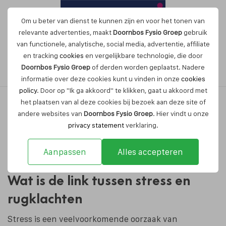
Om u beter van dienst te kunnen zijn en voor het tonen van
relevante advertenties, maakt
Doornbos Fysio Groep
gebruik
van functionele, analytische, social media, advertentie, affiliate
en tracking
cookies
en vergelijkbare technologie, die door
Maak nu een afspraak
Doornbos Fysio Groep
of derden worden geplaatst. Nadere
informatie over deze cookies kunt u vinden in onze
cookies
policy
. Door op "Ik ga akkoord" te klikken, gaat u akkoord met
het plaatsen van al deze cookies bij bezoek aan deze site of
andere websites van
Doornbos Fysio Groep
. Hier vindt u onze
Rugklachten door stress – hoe
privacy statement
verklaring.
fysiotherapie kan helpen
Aanpassen
Alles accepteren
Wat is de link tussen stress en
rugklachten
Stress is een veelvoorkomende oorzaak van