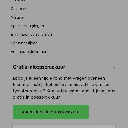
Locaties
Ons team
Nieuws
Sportverenigingen
Ervaringen van cliënten
Openingstijden
Veelgestelde vragen
Gratis inloopspreekuur
Algemene informatie en tarieven
Privacyverklaring
Loop je al een tijdje rond met vragen over een
klacht of heb je behoefte aan het advies van een
Cookieverklaring
fysiotherapeut? Kom vrijblijvend langs tijdens ons
Copyright en disclaimer
gratis inloopspreekuur
Cookies aanpassen
Aanmelden inloopspreekuur