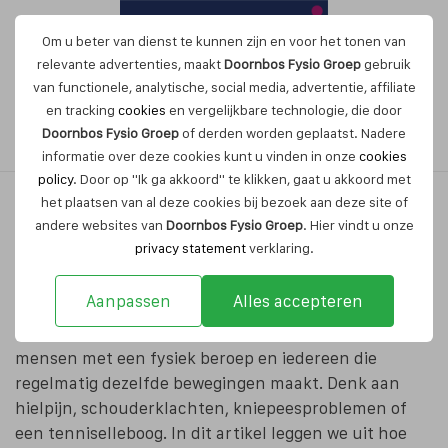
Om u beter van dienst te kunnen zijn en voor het tonen van
relevante advertenties, maakt
Doornbos Fysio Groep
gebruik
van functionele, analytische, social media, advertentie, affiliate
en tracking
cookies
en vergelijkbare technologie, die door
Maak nu een afspraak
Doornbos Fysio Groep
of derden worden geplaatst. Nadere
informatie over deze cookies kunt u vinden in onze
cookies
policy
. Door op "Ik ga akkoord" te klikken, gaat u akkoord met
het plaatsen van al deze cookies bij bezoek aan deze site of
andere websites van
Doornbos Fysio Groep
. Hier vindt u onze
Wat is een peesontsteking en
privacy statement
verklaring.
hoe herstel je sneller?
Aanpassen
Alles accepteren
Peesontstekingen komen veel voor bij sporters,
mensen met een fysiek beroep en iedereen die
regelmatig dezelfde bewegingen maakt. Denk aan
hielpijn, schouderklachten, kniepeesproblemen of
een tenniselleboog. In dit artikel leggen we uit hoe