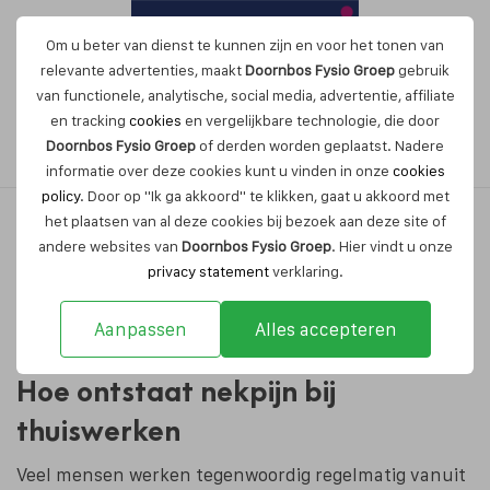
Om u beter van dienst te kunnen zijn en voor het tonen van
relevante advertenties, maakt
Doornbos Fysio Groep
gebruik
van functionele, analytische, social media, advertentie, affiliate
en tracking
cookies
en vergelijkbare technologie, die door
Maak nu een afspraak
Doornbos Fysio Groep
of derden worden geplaatst. Nadere
informatie over deze cookies kunt u vinden in onze
cookies
policy
. Door op "Ik ga akkoord" te klikken, gaat u akkoord met
het plaatsen van al deze cookies bij bezoek aan deze site of
andere websites van
Doornbos Fysio Groep
. Hier vindt u onze
Nekpijn door thuiswerken – dit
privacy statement
verklaring.
kun je doen
Aanpassen
Alles accepteren
Hoe ontstaat nekpijn bij
thuiswerken
Veel mensen werken tegenwoordig regelmatig vanuit