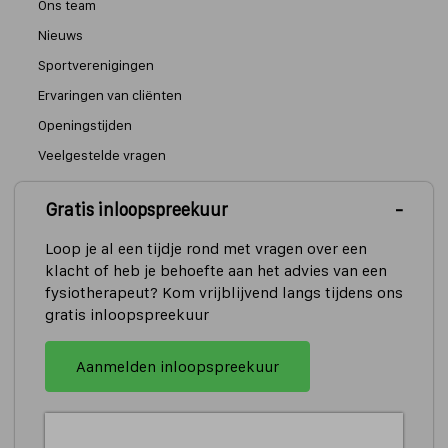
Ons team
Nieuws
Sportverenigingen
Ervaringen van cliënten
Openingstijden
Veelgestelde vragen
Gratis inloopspreekuur
Algemene informatie en tarieven
Privacyverklaring
Loop je al een tijdje rond met vragen over een
klacht of heb je behoefte aan het advies van een
Cookieverklaring
fysiotherapeut? Kom vrijblijvend langs tijdens ons
Copyright en disclaimer
gratis inloopspreekuur
Cookies aanpassen
Aanmelden inloopspreekuur