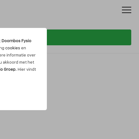
t
Doornbos Fysio
ing
cookies
en
re informatie over
t u akkoord met het
io Groep
. Hier vindt