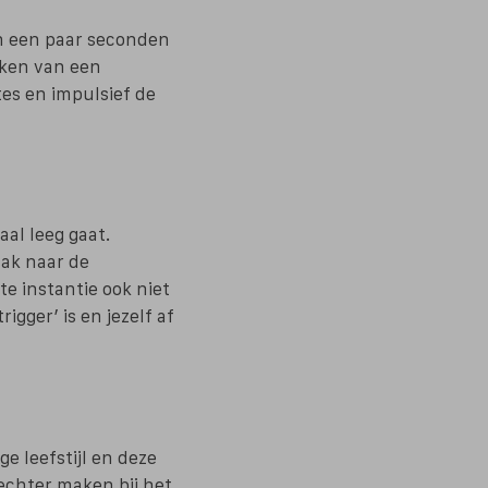
en een paar seconden
aken van een
tes en impulsief de
aal leeg gaat.
aak naar de
te instantie ook niet
igger’ is en jezelf af
e leefstijl en deze
echter maken bij het