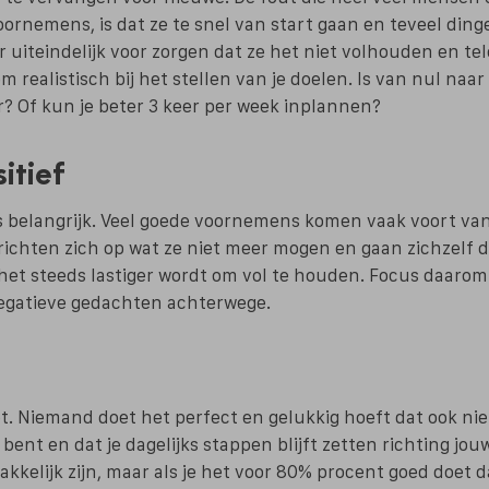
rnemens, is dat ze te snel van start gaan en teveel dinge
er uiteindelijk voor zorgen dat ze het niet volhouden en te
realistisch bij het stellen van je doelen. Is van nul naar 
? Of kun je beter 3 keer per week inplannen?
itief
s belangrijk. Veel goede voornemens komen vaak voort van
chten zich op wat ze niet meer mogen en gaan zichzelf da
et steeds lastiger wordt om vol te houden. Focus daarom 
negatieve gedachten achterwege.
et. Niemand doet het perfect en gelukkig hoeft dat ook ni
g bent en dat je dagelijks stappen blijft zetten richting jou
makkelijk zijn, maar als je het voor 80% procent goed doet 