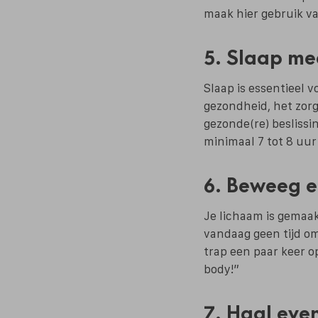
maak hier gebruik va
5. Slaap me
Slaap is essentieel v
gezondheid, het zorg
gezonde(re) beslissi
minimaal 7 tot 8 uur
6. Beweeg e
Je lichaam is gemaak
vandaag geen tijd om 
trap een paar keer o
body!”
7. Haal eve