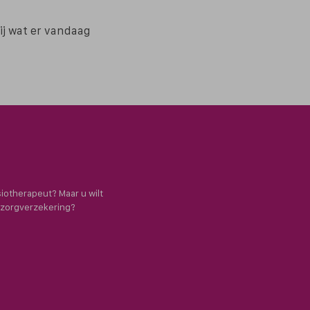
bij wat er vandaag
siotherapeut? Maar u wilt
e zorgverzekering?