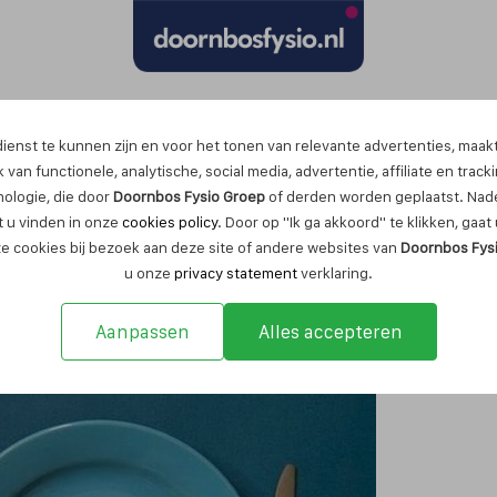
Maak nu een afspraak
ienst te kunnen zijn en voor het tonen van relevante advertenties, maak
 van functionele, analytische, social media, advertentie, affiliate en track
nologie, die door
Doornbos Fysio Groep
of derden worden geplaatst. Nade
 u vinden in onze
cookies policy
. Door op "Ik ga akkoord" te klikken, gaa
ze cookies bij bezoek aan deze site of andere websites van
Doornbos Fys
 gewoontes
u onze
privacy statement
verklaring.
Aanpassen
Alles accepteren