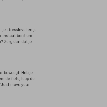
 je stresslevel en je
er instaat bent om
n? Zorg dan dat je
ar beweegt! Heb je
em de fiets, loop de
 “Just move your