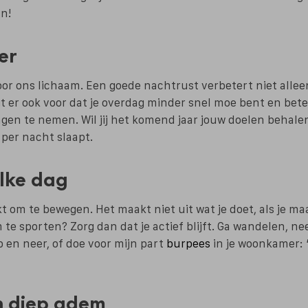
n!
er
oor ons lichaam. Een goede nachtrust verbetert niet alleen
t er ook voor dat je overdag minder snel moe bent en bet
ngen te nemen. Wil jij het komend jaar jouw doelen behale
 per nacht slaapt.
lke dag
t om te bewegen. Het maakt niet uit wat je doet, als je ma
te sporten? Zorg dan dat je actief blijft. Ga wandelen, ne
p en neer, of doe voor mijn part
burpees
in je woonkamer:
n diep adem