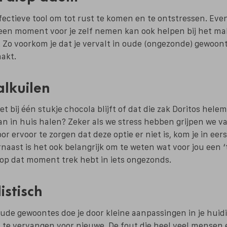
fectieve tool om tot rust te komen en te ontstressen. Ev
een moment voor je zelf nemen kan ook helpen bij het m
. Zo voorkom je dat je vervalt in oude (ongezonde) gewoon
akt.
alkuilen
iet bij één stukje chocola blijft of dat die zak Doritos helem
n in huis halen? Zeker als we stress hebben grijpen we v
r ervoor te zorgen dat deze optie er niet is, kom je in eers
rnaast is het ook belangrijk om te weten wat voor jou een ‘tr
op dat moment trek hebt in iets ongezonds.
istisch
de gewoontes doe je door kleine aanpassingen in je huidig
te vervangen voor nieuwe. De fout die heel veel mensen 