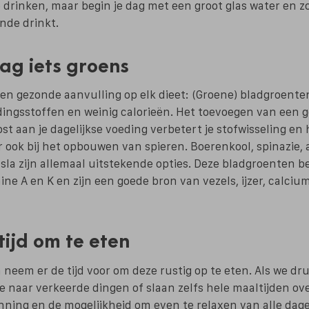
e drinken, maar begin je dag met een groot glas water en zo
nde drinkt.
dag iets groens
een gezonde aanvulling op elk dieet: (Groene) bladgroent
dingsstoffen en weinig calorieën. Het toevoegen van een 
t aan je dagelijkse voeding verbetert je stofwisseling en h
r ook bij het opbouwen van spieren. Boerenkool, spinazie, a
sla zijn allemaal uitstekende opties. Deze bladgroenten b
ine A en K en zijn een goede bron van vezels, ijzer, calciu
tijd om te eten
 neem er de tijd voor om deze rustig op te eten. Als we dru
e naar verkeerde dingen of slaan zelfs hele maaltijden ove
ng en de mogelijkheid om even te relaxen van alle dagel