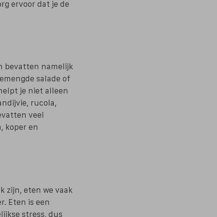
rg ervoor dat je de
en bevatten namelijk
gemengde salade of
elpt je niet alleen
ndijvie, rucola,
evatten veel
m, koper en
k zijn, eten we vaak
r. Eten is een
ijkse stress, dus