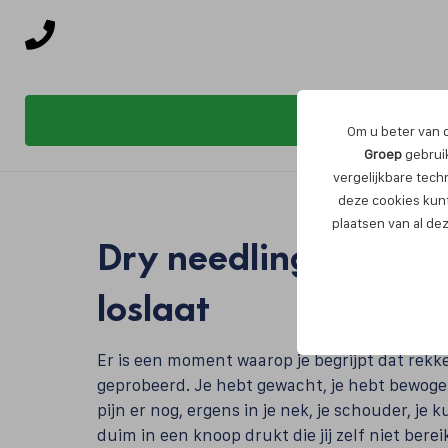
Om u beter van d
Groep
gebruik
vergelijkbare tech
deze cookies kunt
plaatsen van al de
Dry needling in Breda:
loslaat
Er is een moment waarop je begrijpt dat rekk
geprobeerd. Je hebt gewacht, je hebt bewogen
pijn er nog, ergens in je nek, je schouder, je 
duim in een knoop drukt die jij zelf niet bere