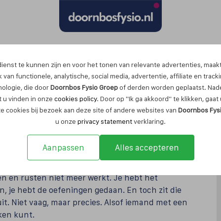
Maak nu een afspraak
ienst te kunnen zijn en voor het tonen van relevante advertenties, maak
 van functionele, analytische, social media, advertentie, affiliate en track
nologie, die door
Doornbos Fysio Groep
of derden worden geplaatst. Nade
 u vinden in onze
cookies policy
. Door op "Ik ga akkoord" te klikken, gaa
ze cookies bij bezoek aan deze site of andere websites van
Doornbos Fys
 als je spier niet
u onze
privacy statement
verklaring.
Aanpassen
Alles accepteren
en en rusten niet meer werkt. Je hebt het
, je hebt de oefeningen gedaan. En toch zit die
kuit. Niet vaag, maar precies. Alsof iemand met een
iken kunt.