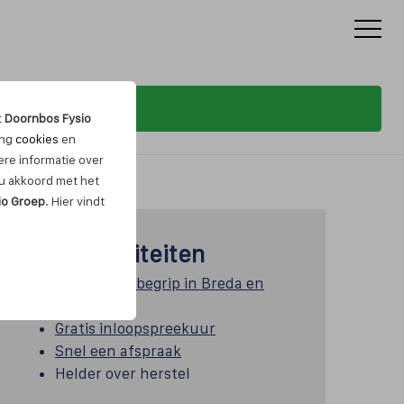
t
Doornbos Fysio
ing
cookies
en
re informatie over
t u akkoord met het
io Groep
. Hier vindt
Onze kwaliteiten
45 jaar een begrip in Breda en
omgeving
Gratis inloopspreekuur
Snel een afspraak
Helder over herstel