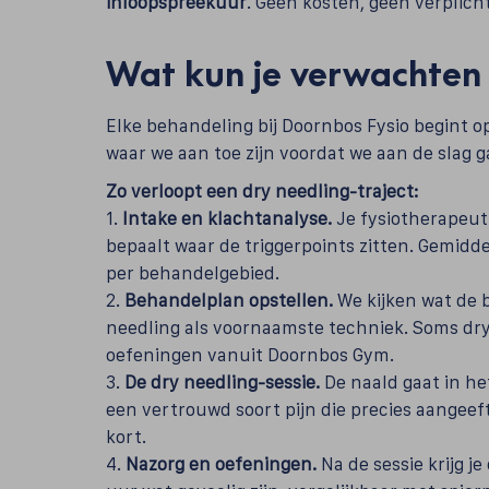
inloopspreekuur
. Geen kosten, geen verplic
Wat kun je verwachten 
Elke behandeling bij Doornbos Fysio begint 
waar we aan toe zijn voordat we aan de slag g
Zo verloopt een dry needling-traject:
1.
Intake en klachtanalyse.
Je fysiotherapeut 
bepaalt waar de triggerpoints zitten. Gemidd
per behandelgebied.
2.
Behandelplan opstellen.
We kijken wat de b
needling als voornaamste techniek. Soms dr
oefeningen vanuit Doornbos Gym.
3.
De dry needling-sessie.
De naald gaat in het
een vertrouwd soort pijn die precies aangeef
kort.
4.
Nazorg en oefeningen.
Na de sessie krijg j